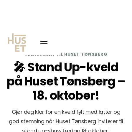
VELKOMMEN TIL HUSET TØNSBERG
🎤 Stand Up-kveld
på Huset Tønsberg –
18. oktober!
Gjør deg klar for en kveld fylt med latter og
god stemning når Huset Tønsberg inviterer til
stand up-show fredag 18. oktober!