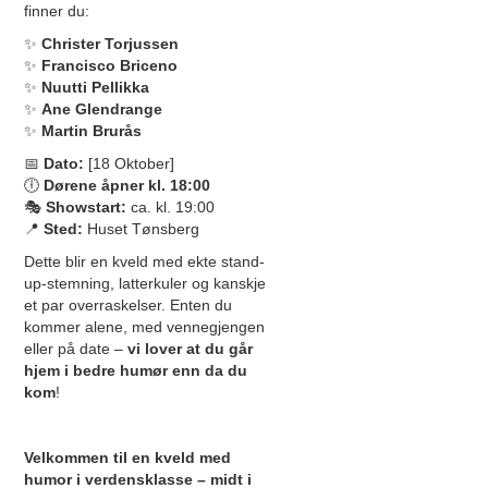
finner du:
✨
Christer Torjussen
✨
Francisco Briceno
✨
Nuutti Pellikka
✨
Ane Glendrange
✨
Martin Brurås
📅
Dato:
[18 Oktober]
🕕
Dørene åpner kl. 18:00
🎭
Showstart:
ca. kl. 19:00
📍
Sted:
Huset Tønsberg
Dette blir en kveld med ekte stand-
up-stemning, latterkuler og kanskje
et par overraskelser. Enten du
kommer alene, med vennegjengen
eller på date –
vi lover at du går
hjem i bedre humør enn da du
kom
!
Velkommen til en kveld med
humor i verdensklasse – midt i