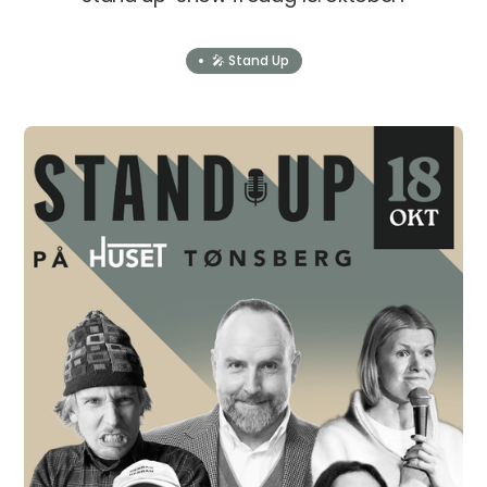
🎤 Stand Up